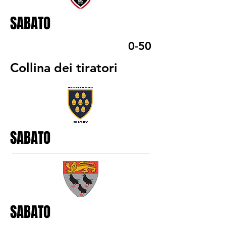
SABATO
0-50
Collina dei tiratori
SABATO
SABATO